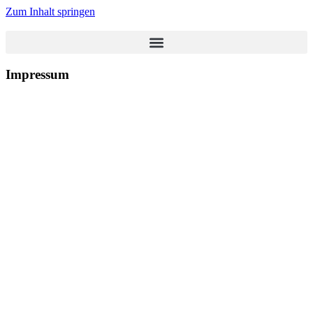
Zum Inhalt springen
Impressum
Impressum
Angaben gemäß § 5 DDG
Bikeline Morschen
Inhaber:
Steffen Meister-Eberle
Paul-Frankfurth-Str. 42
34326 Morschen
Deutschland
Zweigstellen